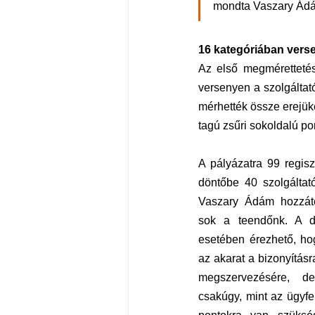
mondta Vaszary Ádám,
16 kategóriában verse
Az első megmérettetés 
versenyen a szolgáltat
mérhették össze erejüke
tagú zsűri sokoldalú pon
A pályázatra 99 regiszt
döntőbe 40 szolgáltató
Vaszary Ádám hozzáte
sok a teendőnk. A dö
esetében érezhető, h
az akarat a bizonyításr
megszervezésére, d
csakúgy, mint az ügyfe