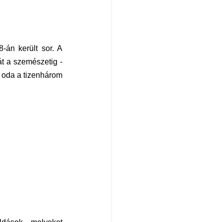
án került sor. A 
t a szemészetig - 
 oda a tizenhárom 