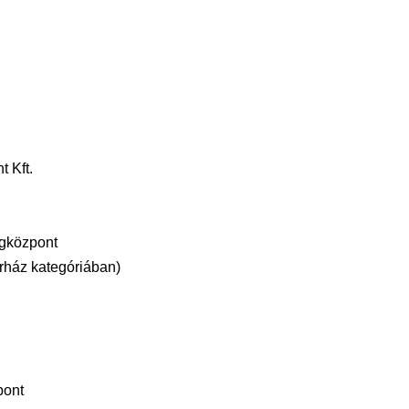
 
 Kft.
gközpont
ház kategóriában)
ont 