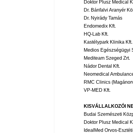
Doktor Plusz Medical Kf
Dr. Bánfalvi Aranyér K
Dr. Nyirády Tamás
Endomedix Kft.
HQ-Lab Kft.
Kastélypark Klinika Kft.
Medios Egészségügyi Sz
Mediteam Szeged Zrt.
Nádor Dental Kft.
Neomedical Ambulance 
RMC Clinics (Magánorv
VP-MED Kft.
KISVÁLLALKOZÓI NEV
Budai Szemészeti Közp
Doktor Plusz Medical Kf
IdealMed Orvos-Esztét