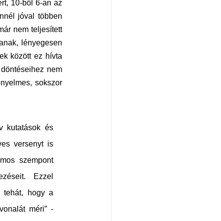
, 10-ből 6-an az 
nél jóval többen 
ár nem teljesített 
tanak, lényegesen 
k között ez hívta 
 döntéseihez nem 
ényelmes, sokszor 
v kutatások és 
es versenyt is 
ámos szempont 
éseit. Ezzel 
 tehát, hogy a 
onalát méri” - 