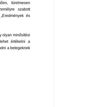
ően, türelmesen 
mélyre szabott 
t „Eredmények és 
 olyan minősítési 
het értékelni a 
dni a betegeknek 